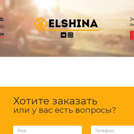
Д:
З
л
10
ДА
Хотите заказать
или у вас есть вопросы?