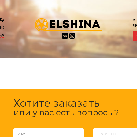
Д:
З
л
10
ДА
Хотите заказать
или у вас есть вопросы?