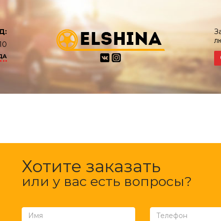
Д:
З
л
10
ДА
Хотите заказать
или у вас есть вопросы?