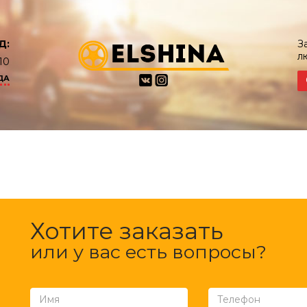
Д:
З
л
10
ДА
Хотите заказать
или у вас есть вопросы?