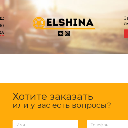
Д:
З
л
10
ДА
Хотите заказать
или у вас есть вопросы?